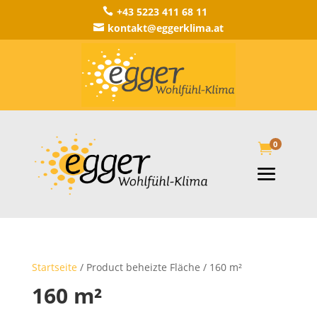
+43 5223 411 68 11

kontakt@eggerklima.at

0

Startseite
/ Product beheizte Fläche / 160 m²
160 m²