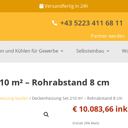
Versandfertig in 24h
+43 5223 411 68 11

Partner werden
en und Kühlen für Gewerbe
Selbsteinbau
Wo
10 m² – Rohrabstand 8 cm
eizung kaufen
/ Deckenheizung Set 210 m² – Rohrabstand 8 cm
€
10.083,66
ink
Enthält 20% MwSt.