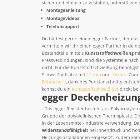
sicher und einfach zu gestalten, unterstützen 
Montageanleitung
Montagevideos
Telefonsupport
Du hättest gerne einen egger Partner, der das
vermitteln wir dir einen egger Partner in dein
Bestandteile mittels
Kunststoffschweißung
mi
Pressverbindungen, sind die Systemteile nach
dicht. Für die Kunststoffschweißung benötigs
Schweißaufsätze mit
12 mm
und
16 mm
. Zum 
Rohrschere
, dank des Punktanschnitts entste
kannst du ein
Kunststoffschweiß Set
direkt be
egger Deckenheizun
Das egger Register besteht aus Polypropylen (
Gruppe der polyolefinischen Thermoplaste. D
in der Lebensmittel-Industrie Verwendung. D
Widerstandsfähigkeit
bei Innendruck und hoh
Heizungsinstallationen eingesetzt. Zudem kann 