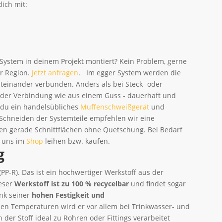
dich mit:
 System in deinem Projekt montiert? Kein Problem, gerne
er Region.
Jetzt anfragen
. Im egger System werden die
teinander verbunden. Anders als bei Steck- oder
 der Verbindung wie aus einem Guss - dauerhaft und
t du ein handelsübliches
Muffenschweißgerät
und
Schneiden der Systemteile empfehlen wir eine
hen gerade Schnittflächen ohne Quetschung. Bei Bedarf
i uns im
Shop
leihen bzw. kaufen.
g
PP-R). Das ist ein hochwertiger Werkstoff aus der
ieser
Werkstoff ist zu 100 % recycelbar
und findet sogar
ank seiner
hohen Festigkeit und
en Temperaturen wird er vor allem bei Trinkwasser- und
der Stoff ideal zu Rohren oder Fittings verarbeitet