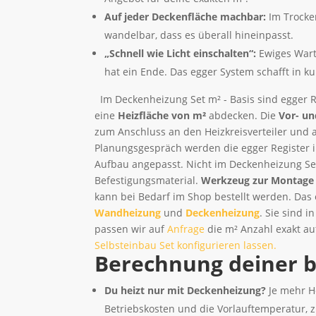
Auf jeder Deckenfläche machbar:
Im Trocke
wandelbar, dass es überall hineinpasst.
„Schnell wie Licht einschalten“:
Ewiges Wart
hat ein Ende. Das egger System schafft in k
Im Deckenheizung Set m² - Basis sind egger R
eine
Heizfläche von m²
abdecken. Die
Vor- un
zum Anschluss an den Heizkreisverteiler und al
Planungsgespräch werden die egger Register 
Aufbau angepasst. Nicht im Deckenheizung Set
Befestigungsmaterial.
Werkzeug zur Montage
kann bei Bedarf im Shop bestellt werden. Das
Wandheizung
und
Deckenheizung
. Sie sind 
passen wir auf
Anfrage
die m² Anzahl exakt au
Selbsteinbau Set konfigurieren lassen.
Berechnung deiner b
Du heizt nur mit Deckenheizung?
Je mehr H
Betriebskosten und die Vorlauftemperatur, z