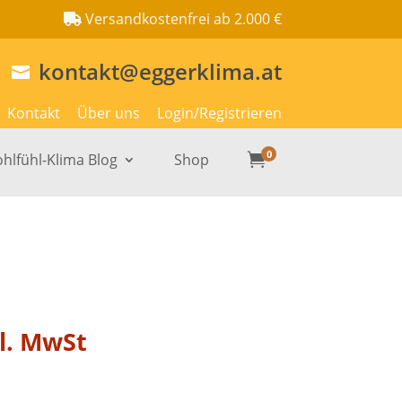
Versandkostenfrei ab 2.000 €
kontakt@eggerklima.at

Kontakt
Über uns
Login/Registrieren
0
hlfühl-Klima Blog
Shop

l. MwSt