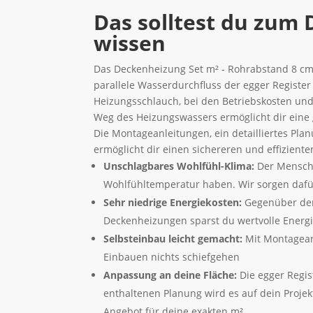
Das solltest du zum
wissen
Das Deckenheizung Set m² - Rohrabstand 8 cm
parallele Wasserdurchfluss der egger Registe
Heizungsschlauch, bei den Betriebskosten und
Weg des Heizungswassers ermöglicht dir eine
Die Montageanleitungen, ein detailliertes Pl
ermöglicht dir einen sichereren und effizient
Unschlagbares Wohlfühl-Klima:
Der Mensch 
Wohlfühltemperatur haben. Wir sorgen dafü
Sehr niedrige Energiekosten:
Gegenüber dem
Deckenheizungen sparst du wertvolle Energi
Selbsteinbau leicht gemacht:
Mit Montagean
Einbauen nichts schiefgehen
Anpassung an deine Fläche:
Die egger Regis
enthaltenen Planung wird es auf dein Projek
Angebot für deine exakten m².