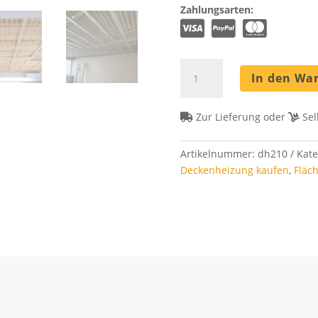
Zahlungsarten:
Deckenheizung
In den Wa
Set
210
m²
Zur Lieferung oder
Sel
-
Rohrabstand
Artikelnummer:
dh210
Kate
8
Deckenheizung kaufen
,
Fläc
cm
Menge