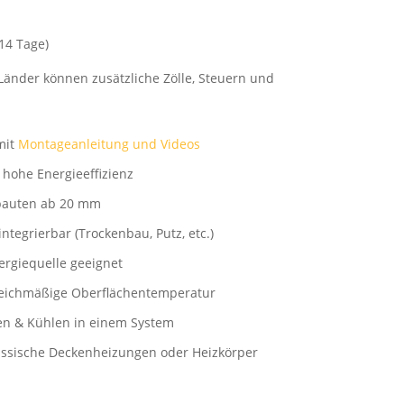
-14 Tage)
Länder können zusätzliche Zölle, Steuern und
mit
Montageanleitung und Videos
r hohe Energieeffizienz
bauten ab 20 mm
integrierbar (Trockenbau, Putz, etc.)
rgiequelle geeignet
leichmäßige Oberflächentemperatur
en & Kühlen in einem System
assische Deckenheizungen oder Heizkörper