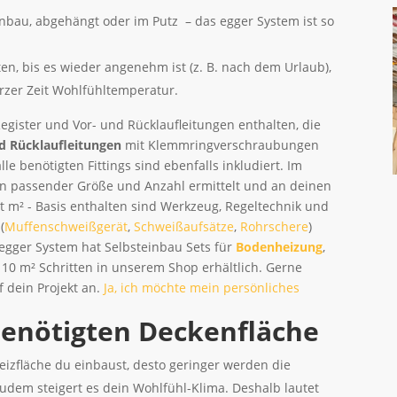
nbau, abgehängt oder im Putz – das egger System ist so
en, bis es wieder angenehm ist (z. B. nach dem Urlaub),
urzer Zeit Wohlfühltemperatur.
egister und Vor- und Rücklaufleitungen enthalten, die
d Rücklaufleitungen
mit Klemmringverschraubungen
le benötigten Fittings sind ebenfalls inkludiert. Im
in passender Größe und Anzahl ermittelt und an deinen
 m² - Basis enthalten sind Werkzeug, Regeltechnik und
(
Muffenschweißgerät
,
Schweißaufsätze
,
Rohrschere
)
 egger System hat Selbsteinbau Sets für
Bodenheizung
,
in 10 m² Schritten in unserem Shop erhältlich. Gerne
f dein Projekt an.
Ja, ich möchte mein persönliches
enötigten Deckenfläche
eizfläche du einbaust, desto geringer werden die
udem steigert es dein Wohlfühl-Klima. Deshalb lautet