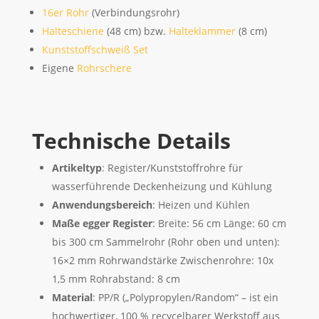
16er Rohr
(Verbindungsrohr)
Halteschiene
(48 cm) bzw.
Halteklammer
(8 cm)
Kunststoffschweiß Set
Eigene
Rohrschere
Technische Details
Artikeltyp
: Register/Kunststoffrohre für
wasserführende Deckenheizung und Kühlung
Anwendungsbereich
: Heizen und Kühlen
Maße egger Register
: Breite: 56 cm Länge: 60 cm
bis 300 cm Sammelrohr (Rohr oben und unten):
16×2 mm Rohrwandstärke Zwischenrohre: 10x
1,5 mm Rohrabstand: 8 cm
Material
: PP/R („Polypropylen/Random“ – ist ein
hochwertiger, 100 % recycelbarer Werkstoff aus