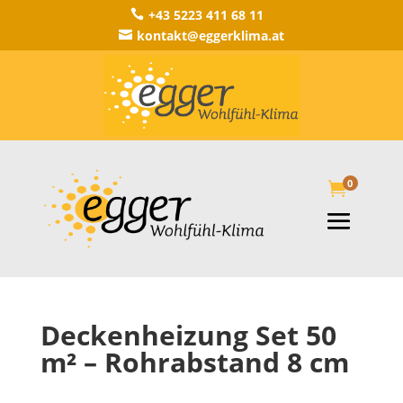
+43 5223 411 68 11

kontakt@eggerklima.at

0

Deckenheizung Set 50
m² – Rohrabstand 8 cm