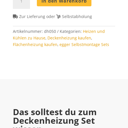
In den Warenkorb
Set
50
m²
Zur Lieferung oder
Selbstabholung
-
Rohrabstand
Artikelnummer:
dh050
Kategorien:
Heizen und
8
Kühlen zu Hause
,
Deckenheizung kaufen
,
cm
Flächenheizung kaufen
,
egger Selbstmontage Sets
Menge
Das solltest du zum
Deckenheizung Set