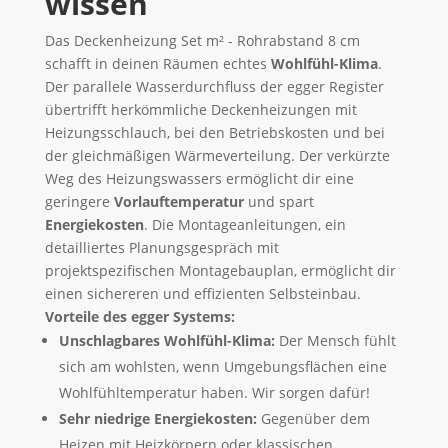
wissen
Das Deckenheizung Set m² - Rohrabstand 8 cm
schafft in deinen Räumen echtes
Wohlfühl-Klima
.
Der parallele Wasserdurchfluss der egger Register
übertrifft herkömmliche Deckenheizungen mit
Heizungsschlauch, bei den Betriebskosten und bei
der gleichmäßigen Wärmeverteilung. Der verkürzte
Weg des Heizungswassers ermöglicht dir eine
geringere
Vorlauftemperatur
und spart
Energiekosten
. Die Montageanleitungen, ein
detailliertes Planungsgespräch mit
projektspezifischen Montagebauplan, ermöglicht dir
einen sichereren und effizienten Selbsteinbau.
Vorteile des egger Systems:
Unschlagbares Wohlfühl-Klima:
Der Mensch fühlt
sich am wohlsten, wenn Umgebungsflächen eine
Wohlfühltemperatur haben. Wir sorgen dafür!
Sehr niedrige Energiekosten:
Gegenüber dem
Heizen mit Heizkörpern oder klassischen