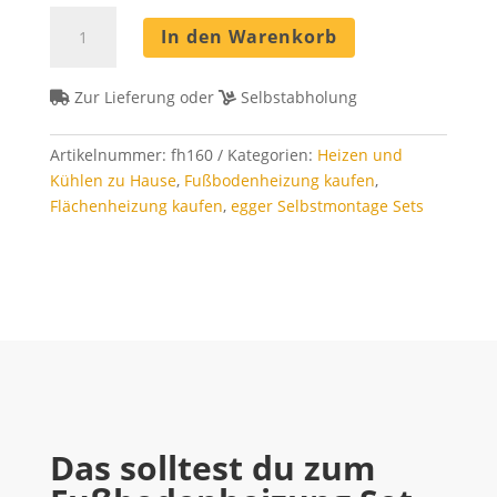
Fußbodenheizung
In den Warenkorb
Set
160
m²
Zur Lieferung oder
Selbstabholung
-
Rohrabstand
Artikelnummer:
fh160
Kategorien:
Heizen und
8
Kühlen zu Hause
,
Fußbodenheizung kaufen
,
cm
Flächenheizung kaufen
,
egger Selbstmontage Sets
Menge
Das solltest du zum