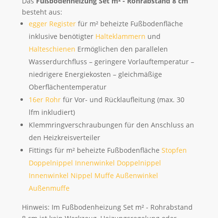
Das
Fußbodenheizung Set m² - Rohrabstand 8 cm
besteht aus:
egger Register
für m² beheizte Fußbodenfläche
inklusive benötigter
Halteklammern
und
Halteschienen
Ermöglichen den parallelen
Wasserdurchfluss – geringere Vorlauftemperatur –
niedrigere Energiekosten – gleichmäßige
Oberflächentemperatur
16er Rohr
für Vor- und Rücklaufleitung (max. 30
lfm inkludiert)
Klemmringverschraubungen für den Anschluss an
den Heizkreisverteiler
Fittings für m² beheizte Fußbodenfläche
Stopfen
Doppelnippel
Innenwinkel Doppelnippel
Innenwinkel Nippel Muffe
Außenwinkel
Außenmuffe
Hinweis: Im Fußbodenheizung Set m² - Rohrabstand