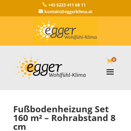
+43 5223 411 68 11

kontakt@eggerklima.at

0

Fußbodenheizung Set
160 m² – Rohrabstand 8
cm