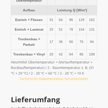
Übertemperatur
Aufbau
Leistung Q [W/m²]
Estrich + Fliesen
31
64
96
129
162
Estrich + Laminat
25
51
78
104
131
Trockenbau +
17
36
56
75
94
Parkett
Trockenbau + Vinyl
20
42
64
86
108
Heizmittel Übertemperatur = (Vorlauftemperatur +
Rücklauftemperatur) / 2 - Raumtemperatur z. B. (31
°C + 29 °C) / 2 - 20 °C = 60 °C / 2 - 20 °C = 10 K
Technische Dokumentation herunterladen
Lieferumfang