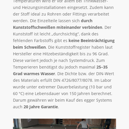
Temperaturen wird er vor allem bei Trinkwasser-
und Heizungsinstallationen eingesetzt. Zudem kann
der Stoff ideal zu Rohren oder Fittings verarbeitet
werden. Die Einzelteile lassen sich
durch
Kunststoffschweißen miteinander verbinden
. Der
Kunststoff ist leicht „durchsichtig“, dank des
fehlenden Farbstoffs gibt es
keine Beeinträchtigung
beim Schweißen
. Die Kunststoffregister haben laut
Hersteller eine Hitzebeständigkeit bis zu 96 Grad.
Diese variiert jedoch je nach Systemdruck. Zum
Temperieren benötigst du jedoch maximal
25–35
Grad warmes Wasser
. Die Dichte bzw. der DIN-Wert
des Materials erfüllt DIN 4726/8077/8078. Im Labor
wurde unter extremer Dauerbelastung (10 bar und
60 °C) eine Lebensdauer von 150 Jahren berechnet.
Darum gewähren wir beim Kauf des egger Systems
auch
20 Jahre Garantie
.