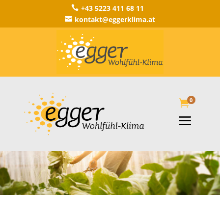
+43 5223 411 68 11

kontakt@eggerklima.at

0
