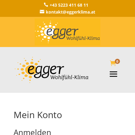
+43 5223 411 68 11

kontakt@eggerklima.at

0

Mein Konto
Anmelden