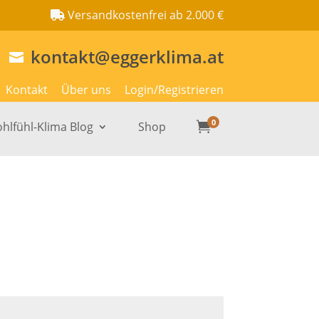
Versandkostenfrei ab 2.000 €
kontakt@eggerklima.at

Kontakt
Über uns
Login/Registrieren
0
hlfühl-Klima Blog
Shop
