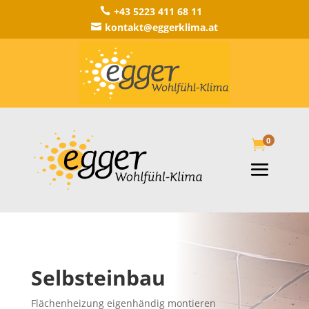
+43 5223 411 68 11

kontakt@eggerklima.at

0

Selbsteinbau
Flächenheizung eigenhändig montieren