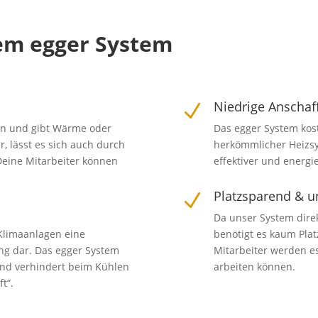
dem egger System
Niedrige Anschaf
N
en und gibt Wärme oder
Das egger System koste
, lässt es sich auch durch
herkömmlicher Heizsys
Deine Mitarbeiter können
effektiver und energi
Platzsparend & u
N
Da unser System dire
 Klimaanlagen eine
benötigt es kaum Plat
g dar. Das egger System
Mitarbeiter werden e
und verhindert beim Kühlen
arbeiten können.
t“.