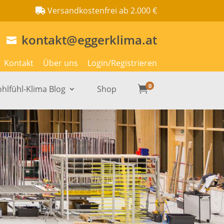
Versandkostenfrei ab 2.000 €
kontakt@eggerklima.at

Kontakt
Über uns
Login/Registrieren
0
hlfühl-Klima Blog
Shop
