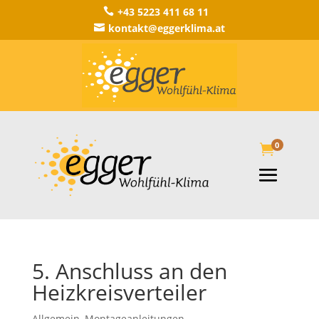
+43 5223 411 68 11

kontakt@eggerklima.at

0

5. Anschluss an den
Heizkreisverteiler
Allgemein
,
Montageanleitungen