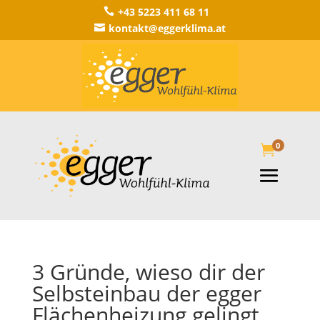
+43 5223 411 68 11

kontakt@eggerklima.at

0

3 Gründe, wieso dir der
Selbsteinbau der egger
Flächenheizung gelingt