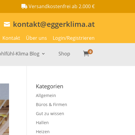
Versandkostenfrei ab 2.000 €
kontakt@eggerklima.at

Kontakt
Über uns
Login/Registrieren
0
hlfühl-Klima Blog
Shop

Kategorien
Allgemein
Büros & Firmen
Gut zu wissen
Hallen
Heizen