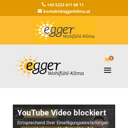
+43 5223 411 68 11

kontakt@eggerklima.at

0
