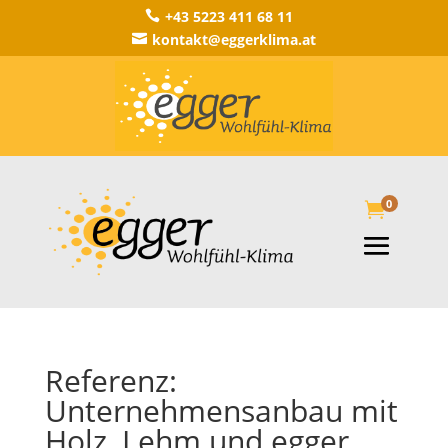
+43 5223 411 68 11

kontakt@eggerklima.at

0

Referenz:
Unternehmensanbau mit
Holz, Lehm und egger