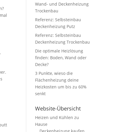
Wand- und Deckenheizung
n?
Trockenbau
nmal
Referenz: Selbsteinbau
Deckenheizung Putz
Referenz: Selbsteinbau
Deckenheizung Trockenbau
Die optimale Heizlösung
r
finden: Boden, Wand oder
Decke?
wer.
3 Punkte, wieso die
ps
Flächenheizung deine
Heizkosten um bis zu 60%
senkt
Website-Übersicht
Heizen und Kühlen zu
Hause
putt
Deckenheizung kaufen