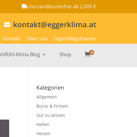
Versandkostenfrei ab 2.000 €
kontakt@eggerklima.at

Kontakt
Über uns
Login/Registrieren
0
hlfühl-Klima Blog
Shop

Kategorien
Allgemein
Büros & Firmen
Gut zu wissen
Hallen
Heizen