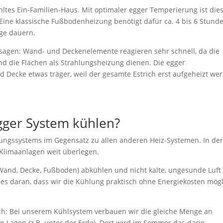
ltes Ein-Familien-Haus. Mit optimaler egger Temperierung ist dies
Eine klassische Fußbodenheizung benötigt dafür ca. 4 bis 6 Stund
age dauern.
agen: Wand- und Deckenelemente reagieren sehr schnell, da die
nd die Flächen als Strahlungsheizung dienen. Die egger
 Decke etwas träger, weil der gesamte Estrich erst aufgeheizt we
ger System kühlen?
izungssystems im Gegensatz zu allen anderen Heiz-Systemen. In de
 Klimaanlagen weit überlegen.
 (Wand, Decke, Fußboden) abkühlen und nicht kalte, ungesunde Luft
t es daran, dass wir die Kühlung praktisch ohne Energiekosten mög
h: Bei unserem Kühlsystem verbauen wir die gleiche Menge an
Lagen (z.B. unter der Erde). Dort wird im Sommer das darin