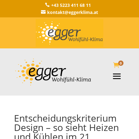
+43 5223 411 68 11

kontakt@eggerklima.at

0

Entscheidungskriterium
Design – so sieht Heizen
und Kühlen im 21.