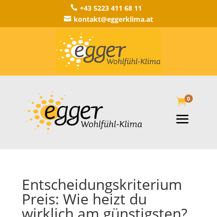
+43 5223 411 68 11

kontakt@eggerklima.at

0

Entscheidungskriterium
Preis: Wie heizt du
wirklich am günstigsten?