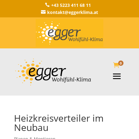
+43 5223 411 68 11

kontakt@eggerklima.at

0

Heizkreisverteiler im
Neubau
Planen & Montieren