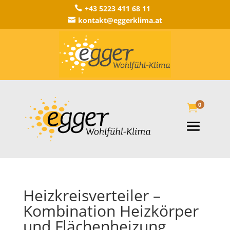
+43 5223 411 68 11

kontakt@eggerklima.at

0

Heizkreisverteiler –
Kombination Heizkörper
und Flächenheizung