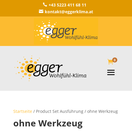
+43 5223 411 68 11

kontakt@eggerklima.at

0

Startseite
/ Product Set Ausführung / ohne Werkzeug
ohne Werkzeug