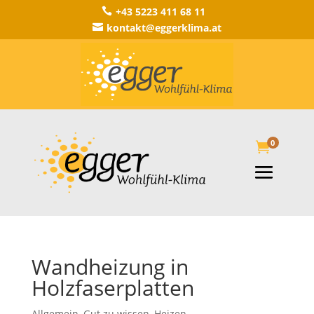
+43 5223 411 68 11

kontakt@eggerklima.at

0

Wandheizung in
Holzfaserplatten
Allgemein
,
Gut zu wissen
,
Heizen