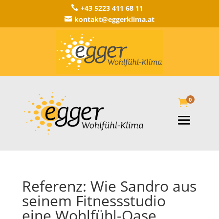
+43 5223 411 68 11

kontakt@eggerklima.at

0

Referenz: Wie Sandro aus
seinem Fitnessstudio
eine Wohlfühl-Oase