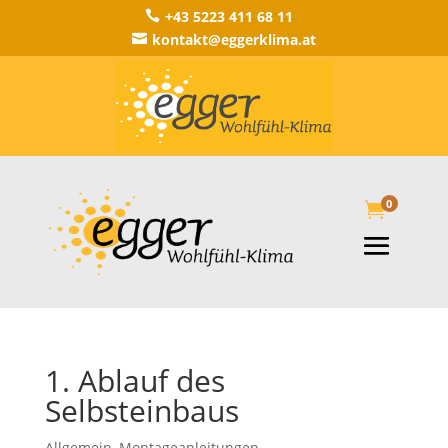
+43 5223 411 68 11

kontakt@eggerklima.at

0

1. Ablauf des
Selbsteinbaus
Allgemein
,
Montageanleitungen