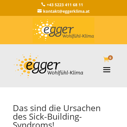
+43 5223 411 68 11

kontakt@eggerklima.at

0

Das sind die Ursachen
des Sick-Building-
Syndroms!