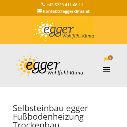
+43 5223 411 68 11

kontakt@eggerklima.at

0

Selbsteinbau egger
Fußbodenheizung
Trockenbau