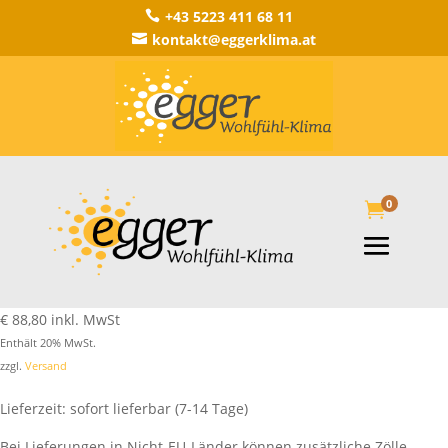
+43 5223 411 68 11

kontakt@eggerklima.at

0

€
88,80
inkl. MwSt
Enthält 20% MwSt.
zzgl.
Versand
Lieferzeit: sofort lieferbar (7-14 Tage)
Bei Lieferungen in Nicht-EU-Länder können zusätzliche Zölle,