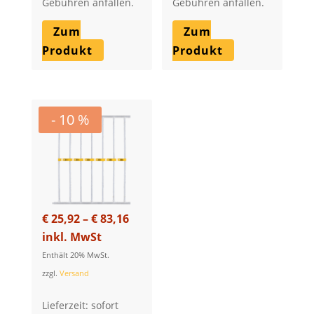
Gebühren anfallen.
Gebühren anfallen.
Zum
Zum
Produkt
Produkt
- 10 %
Price
€
25,92
–
€
83,16
range:
inkl. MwSt
€ 25,92
Enthält 20% MwSt.
through
zzgl.
Versand
€ 83,16
Lieferzeit: sofort