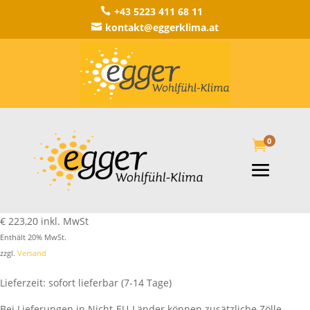
+43 5223 411 68 11

kontakt@eggerklima.at

0

€
223,20
inkl. MwSt
Enthält 20% MwSt.
zzgl.
Versand
Lieferzeit: sofort lieferbar (7-14 Tage)
Bei Lieferungen in Nicht-EU-Länder können zusätzliche Zölle,