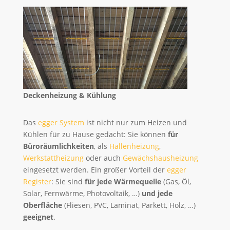
Deckenheizung & Kühlung
Das
egger System
ist nicht nur zum Heizen und
Kühlen für zu Hause gedacht: Sie können
für
Büroräumlichkeiten
, als
Hallenheizung
,
Werkstattheizung
oder auch
Gewächshausheizung
eingesetzt werden. Ein großer Vorteil der
egger
Register
: Sie sind
für jede Wärmequelle
(Gas, Öl,
Solar, Fernwärme, Photovoltaik, …)
und jede
Oberfläche
(Fliesen, PVC, Laminat, Parkett, Holz, …)
geeignet
.