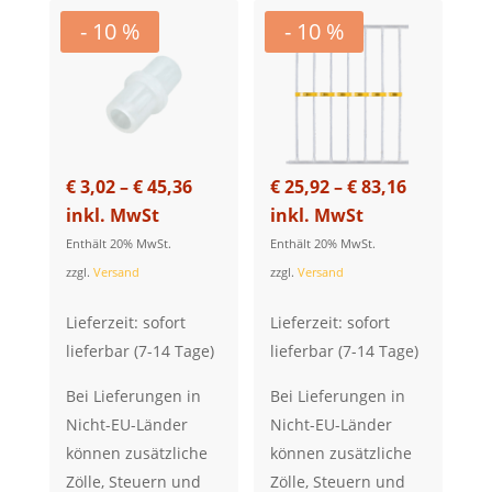
- 10 %
- 10 %
Price
Price
€
3,02
–
€
45,36
€
25,92
–
€
83,16
range:
range:
inkl. MwSt
inkl. MwSt
€ 3,02
€ 25,92
Enthält 20% MwSt.
Enthält 20% MwSt.
through
through
zzgl.
Versand
zzgl.
Versand
€ 45,36
€ 83,16
Lieferzeit: sofort
Lieferzeit: sofort
lieferbar (7-14 Tage)
lieferbar (7-14 Tage)
Bei Lieferungen in
Bei Lieferungen in
Nicht-EU-Länder
Nicht-EU-Länder
können zusätzliche
können zusätzliche
Zölle, Steuern und
Zölle, Steuern und