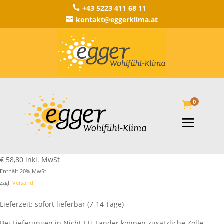
+43 5223 411 68 11

kontakt@eggerklima.at

0

€
58,80
inkl. MwSt
Enthält 20% MwSt.
zzgl.
Versand
Lieferzeit: sofort lieferbar (7-14 Tage)
Bei Lieferungen in Nicht-EU-Länder können zusätzliche Zölle,