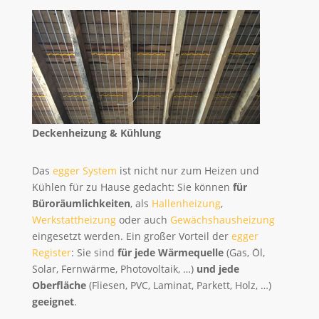
Deckenheizung & Kühlung
Das
egger System
ist nicht nur zum Heizen und
Kühlen für zu Hause gedacht: Sie können
für
Büroräumlichkeiten
, als
Hallenheizung
,
Werkstattheizung
oder auch
Gewächshausheizung
eingesetzt werden. Ein großer Vorteil der
egger
Register
: Sie sind
für jede Wärmequelle
(Gas, Öl,
Solar, Fernwärme, Photovoltaik, …)
und jede
Oberfläche
(Fliesen, PVC, Laminat, Parkett, Holz, …)
geeignet
.