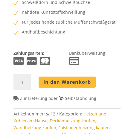
Schweißdorn und Schweißbuchse
nahtlose Kunststoffschweißung
Für jedes handelsübliche Muffenschweißgerät
Antihaftbeschichtung
Zahlungsarten:
Banküberweisung:
egger
In den Warenkorb
Schweißaufsatz
12
mm
Zur Lieferung oder
Selbstabholung
Menge
Artikelnummer:
sa12
Kategorien:
Heizen und
Kühlen zu Hause
,
Deckenheizung kaufen
,
Wandheizung kaufen
,
Fußbodenheizung kaufen
,