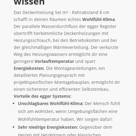
wissen
Das Deckenheizung Set m² - Rohrabstand 8 cm
schafft in deinen Räumen echtes
Wohlfühl-Klima
.
Der parallele Wasserdurchfluss der egger Register
übertrifft herkömmliche Deckenheizungen mit
Heizungsschlauch, bei den Betriebskosten und bei
der gleichmäßigen Wärmeverteilung. Der verkürzte
Weg des Heizungswassers ermöglicht dir eine
geringere
Vorlauftemperatur
und spart
Energiekosten
. Die Montageanleitungen, ein
detailliertes Planungsgespräch mit
projektspezifischen Montagebauplan, ermöglicht dir
einen sichereren und effizienten Selbsteinbau.
Vorteile des egger Systems:
Unschlagbares Wohlfühl-Klima:
Der Mensch fühlt
sich am wohlsten, wenn Umgebungsflächen eine
Wohlfühltemperatur haben. Wir sorgen dafür!
Sehr niedrige Energiekosten:
Gegenüber dem
Heizen mit Heizkörpern oder klassischen