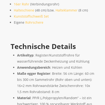
16er Rohr
(Verbindungsrohr)
Halteschiene
(48 cm) bzw.
Halteklammer
(8 cm)
Kunststoffschweiß Set
Eigene
Rohrschere
Technische Details
Artikeltyp
: Register/Kunststoffrohre für
wasserführende Deckenheizung und Kühlung
Anwendungsbereich
: Heizen und Kühlen
Maße egger Register
: Breite: 56 cm Länge: 60 cm
bis 300 cm Sammelrohr (Rohr oben und unten):
16×2 mm Rohrwandstärke Zwischenrohre: 10x
1,5 mm Rohrabstand: 8 cm
Material
: PP/R („Polypropylen/Random“ – ist ein
hochwertiger, 100 % recycelbarer Werkstoff aus