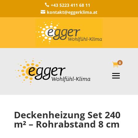
+43 5223 411 68 11

kontakt@eggerklima.at

0

Deckenheizung Set 240
m² – Rohrabstand 8 cm