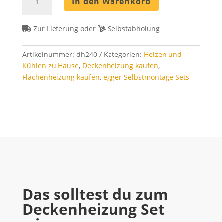
In den Warenkorb
Set
240
m²
Zur Lieferung oder
Selbstabholung
-
Rohrabstand
Artikelnummer:
dh240
Kategorien:
Heizen und
8
Kühlen zu Hause
,
Deckenheizung kaufen
,
cm
Flächenheizung kaufen
,
egger Selbstmontage Sets
Menge
Das solltest du zum
Deckenheizung Set