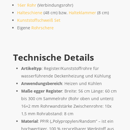
16er Rohr
(Verbindungsrohr)
Halteschiene
(48 cm) bzw.
Halteklammer
(8 cm)
Kunststoffschweiß Set
Eigene
Rohrschere
Technische Details
Artikeltyp
: Register/Kunststoffrohre für
wasserführende Deckenheizung und Kühlung
Anwendungsbereich
: Heizen und Kühlen
Maße egger Register
: Breite: 56 cm Länge: 60 cm
bis 300 cm Sammelrohr (Rohr oben und unten):
16×2 mm Rohrwandstärke Zwischenrohre: 10x
1,5 mm Rohrabstand: 8 cm
Material
: PP/R („Polypropylen/Random“ – ist ein
hochwertiger, 100 % recycelbarer Werkstoff aus