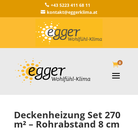
+43 5223 411 68 11

kontakt@eggerklima.at

0

Deckenheizung Set 270
m² – Rohrabstand 8 cm