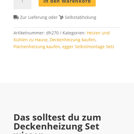
In den Warenkorb
Set
270
m²
Zur Lieferung oder
Selbstabholung
-
Rohrabstand
Artikelnummer:
dh270
Kategorien:
Heizen und
8
Kühlen zu Hause
,
Deckenheizung kaufen
,
cm
Flächenheizung kaufen
,
egger Selbstmontage Sets
Menge
Das solltest du zum
Deckenheizung Set