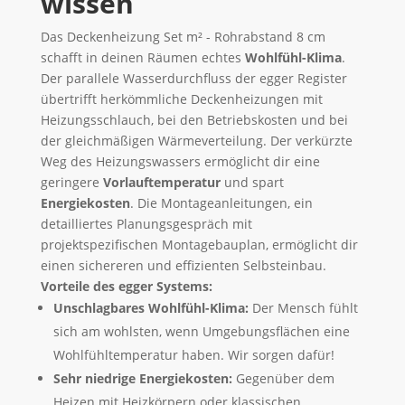
wissen
Das Deckenheizung Set m² - Rohrabstand 8 cm
schafft in deinen Räumen echtes
Wohlfühl-Klima
.
Der parallele Wasserdurchfluss der egger Register
übertrifft herkömmliche Deckenheizungen mit
Heizungsschlauch, bei den Betriebskosten und bei
der gleichmäßigen Wärmeverteilung. Der verkürzte
Weg des Heizungswassers ermöglicht dir eine
geringere
Vorlauftemperatur
und spart
Energiekosten
. Die Montageanleitungen, ein
detailliertes Planungsgespräch mit
projektspezifischen Montagebauplan, ermöglicht dir
einen sichereren und effizienten Selbsteinbau.
Vorteile des egger Systems:
Unschlagbares Wohlfühl-Klima:
Der Mensch fühlt
sich am wohlsten, wenn Umgebungsflächen eine
Wohlfühltemperatur haben. Wir sorgen dafür!
Sehr niedrige Energiekosten:
Gegenüber dem
Heizen mit Heizkörpern oder klassischen