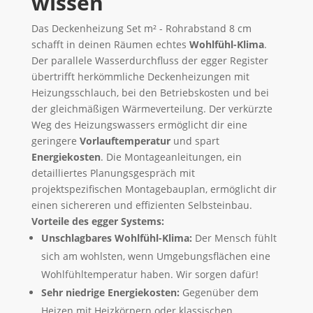
wissen
Das Deckenheizung Set m² - Rohrabstand 8 cm
schafft in deinen Räumen echtes
Wohlfühl-Klima
.
Der parallele Wasserdurchfluss der egger Register
übertrifft herkömmliche Deckenheizungen mit
Heizungsschlauch, bei den Betriebskosten und bei
der gleichmäßigen Wärmeverteilung. Der verkürzte
Weg des Heizungswassers ermöglicht dir eine
geringere
Vorlauftemperatur
und spart
Energiekosten
. Die Montageanleitungen, ein
detailliertes Planungsgespräch mit
projektspezifischen Montagebauplan, ermöglicht dir
einen sichereren und effizienten Selbsteinbau.
Vorteile des egger Systems:
Unschlagbares Wohlfühl-Klima:
Der Mensch fühlt
sich am wohlsten, wenn Umgebungsflächen eine
Wohlfühltemperatur haben. Wir sorgen dafür!
Sehr niedrige Energiekosten:
Gegenüber dem
Heizen mit Heizkörpern oder klassischen