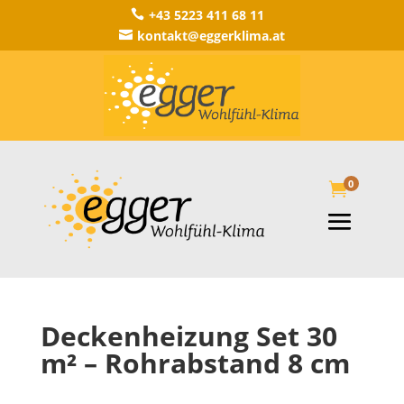
+43 5223 411 68 11

kontakt@eggerklima.at

0

Deckenheizung Set 30
m² – Rohrabstand 8 cm