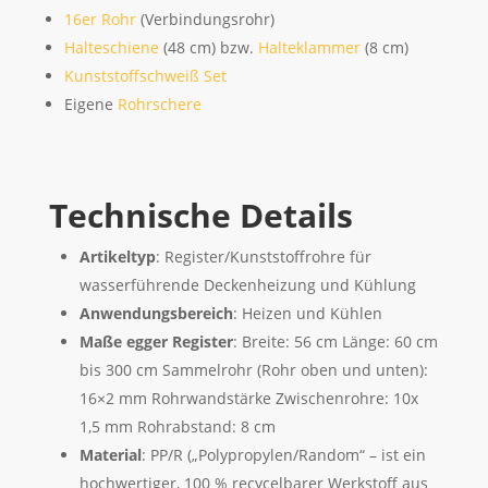
16er Rohr
(Verbindungsrohr)
Halteschiene
(48 cm) bzw.
Halteklammer
(8 cm)
Kunststoffschweiß Set
Eigene
Rohrschere
Technische Details
Artikeltyp
: Register/Kunststoffrohre für
wasserführende Deckenheizung und Kühlung
Anwendungsbereich
: Heizen und Kühlen
Maße egger Register
: Breite: 56 cm Länge: 60 cm
bis 300 cm Sammelrohr (Rohr oben und unten):
16×2 mm Rohrwandstärke Zwischenrohre: 10x
1,5 mm Rohrabstand: 8 cm
Material
: PP/R („Polypropylen/Random“ – ist ein
hochwertiger, 100 % recycelbarer Werkstoff aus