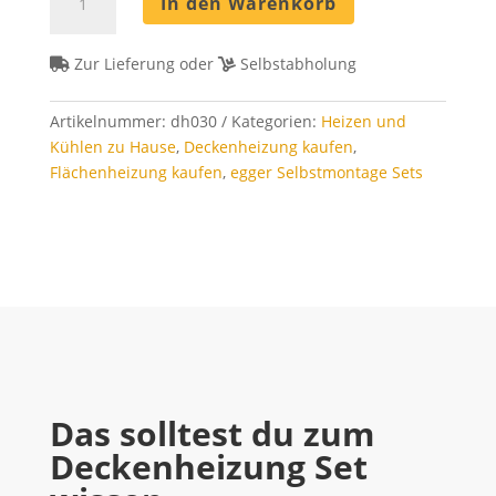
In den Warenkorb
Set
30
m²
Zur Lieferung oder
Selbstabholung
-
Rohrabstand
Artikelnummer:
dh030
Kategorien:
Heizen und
8
Kühlen zu Hause
,
Deckenheizung kaufen
,
cm
Flächenheizung kaufen
,
egger Selbstmontage Sets
Menge
Das solltest du zum
Deckenheizung Set