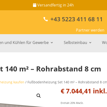
Versandfertig in 24h
+43 5223 411 68 11

Partner werden
en und Kühlen für Gewerbe
Selbsteinbau
Wo
 140 m² – Rohrabstand 8 cm
heizung kaufen
/ Fußbodenheizung Set 140 m² – Rohrabstand 8 c
€
7.044,41
inkl
Enthält 20% MwSt.