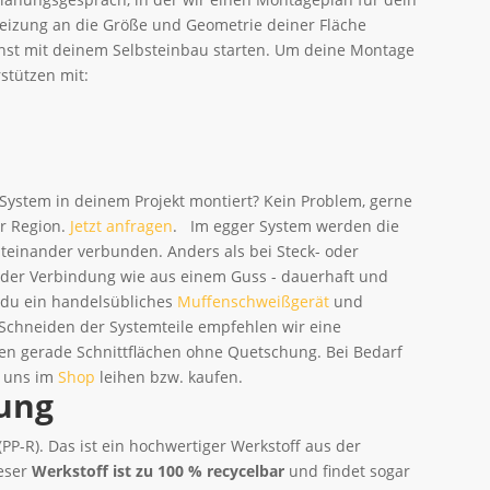
heizung an die Größe und Geometrie deiner Fläche
nst mit deinem Selbsteinbau starten. Um deine Montage
rstützen mit:
 System in deinem Projekt montiert? Kein Problem, gerne
er Region.
Jetzt anfragen
. Im egger System werden die
teinander verbunden. Anders als bei Steck- oder
 der Verbindung wie aus einem Guss - dauerhaft und
t du ein handelsübliches
Muffenschweißgerät
und
Schneiden der Systemteile empfehlen wir eine
hen gerade Schnittflächen ohne Quetschung. Bei Bedarf
i uns im
Shop
leihen bzw. kaufen.
ung
PP-R). Das ist ein hochwertiger Werkstoff aus der
ieser
Werkstoff ist zu 100 % recycelbar
und findet sogar