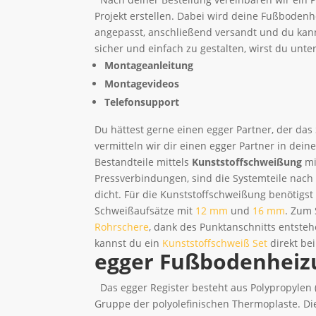
Projekt erstellen. Dabei wird deine Fußboden
angepasst, anschließend versandt und du kan
sicher und einfach zu gestalten, wirst du unte
Montageanleitung
Montagevideos
Telefonsupport
Du hättest gerne einen egger Partner, der das
vermitteln wir dir einen egger Partner in dein
Bestandteile mittels
Kunststoffschweißung
mi
Pressverbindungen, sind die Systemteile nach
dicht. Für die Kunststoffschweißung benötigs
Schweißaufsätze mit
12 mm
und
16 mm
. Zum 
Rohrschere
, dank des Punktanschnitts entste
kannst du ein
Kunststoffschweiß Set
direkt be
egger Fußbodenheiz
Das egger Register besteht aus Polypropylen (
Gruppe der polyolefinischen Thermoplaste. D