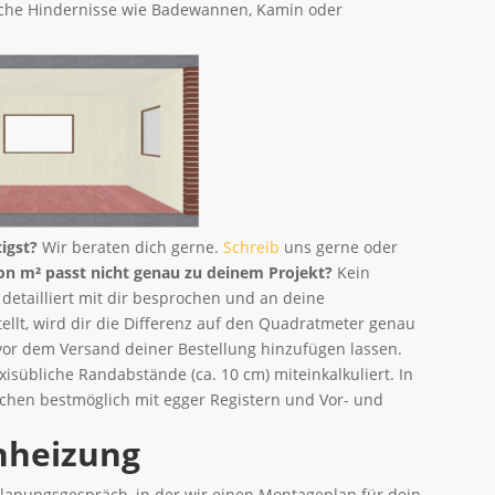
liche Hindernisse wie Badewannen, Kamin oder
tigst?
Wir beraten dich gerne.
Schreib
uns gerne oder
on m² passt nicht genau zu deinem Projekt?
Kein
 detailliert mit dir besprochen und an deine
ellt, wird dir die Differenz auf den Quadratmeter genau
 vor dem Versand deiner Bestellung hinzufügen lassen.
axisübliche Randabstände (ca. 10 cm) miteinkalkuliert. In
ächen bestmöglich mit egger Registern und Vor- und
nheizung
lanungsgespräch, in der wir einen Montageplan für dein