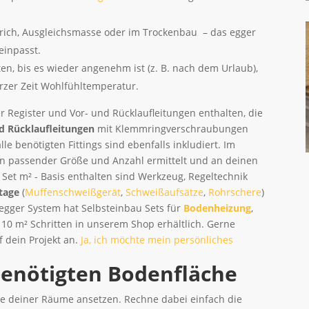
trich, Ausgleichsmasse oder im Trockenbau – das egger
einpasst.
en, bis es wieder angenehm ist (z. B. nach dem Urlaub),
urzer Zeit Wohlfühltemperatur.
 Register und Vor- und Rücklaufleitungen enthalten, die
d Rücklaufleitungen
mit Klemmringverschraubungen
le benötigten Fittings sind ebenfalls inkludiert. Im
in passender Größe und Anzahl ermittelt und an deinen
et m² - Basis enthalten sind Werkzeug, Regeltechnik
tage
(
Muffenschweißgerät
,
Schweißaufsätze
,
Rohrschere
)
 egger System hat Selbsteinbau Sets für
Bodenheizung
,
in 10 m² Schritten in unserem Shop erhältlich. Gerne
f dein Projekt an.
Ja, ich möchte mein persönliches
enötigten Bodenfläche
he deiner Räume ansetzen. Rechne dabei einfach die