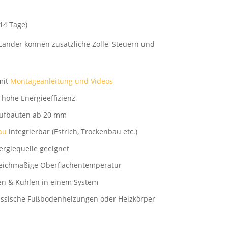
-14 Tage)
Länder können zusätzliche Zölle, Steuern und
mit
Montageanleitung und Videos
r hohe Energieeffizienz
aufbauten ab 20 mm
au
integrierbar (Estrich, Trockenbau etc.)
rgiequelle geeignet
leichmäßige Oberflächentemperatur
en & Kühlen in einem System
lassische Fußbodenheizungen oder Heizkörper