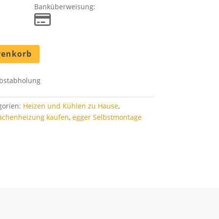
Banküberweisung:
renkorb
bstabholung
gorien:
Heizen und Kühlen zu Hause
,
ächenheizung kaufen
,
egger Selbstmontage