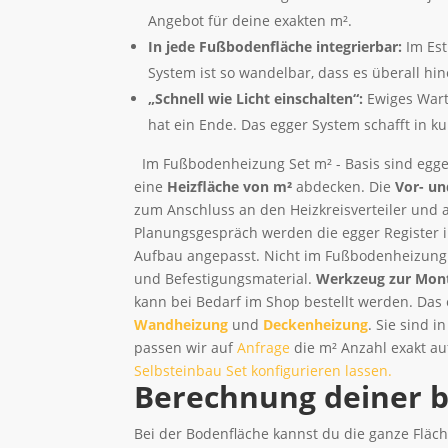
Angebot für deine exakten m².
In jede Fußbodenfläche integrierbar:
Im Es
System ist so wandelbar, dass es überall hin
„Schnell wie Licht einschalten“:
Ewiges Wart
hat ein Ende. Das egger System schafft in k
Im Fußbodenheizung Set m² - Basis sind egger
eine
Heizfläche von m²
abdecken. Die
Vor- un
zum Anschluss an den Heizkreisverteiler und al
Planungsgespräch werden die egger Register 
Aufbau angepasst. Nicht im Fußbodenheizung S
und Befestigungsmaterial.
Werkzeug zur Mon
kann bei Bedarf im Shop bestellt werden. Das
Wandheizung
und
Deckenheizung
. Sie sind 
passen wir auf
Anfrage
die m² Anzahl exakt au
Selbsteinbau Set konfigurieren lassen.
Berechnung deiner b
Bei der Bodenfläche kannst du die ganze Fläc