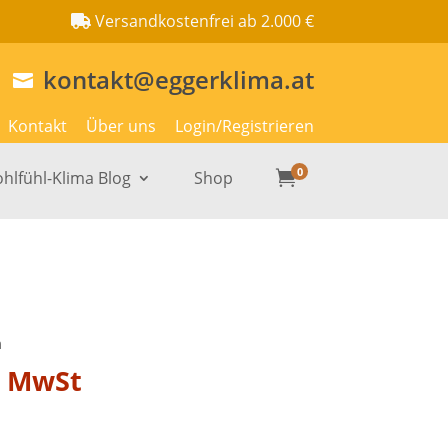
Versandkostenfrei ab 2.000 €
kontakt@eggerklima.at

Kontakt
Über uns
Login/Registrieren
0
hlfühl-Klima Blog
Shop

m
. MwSt