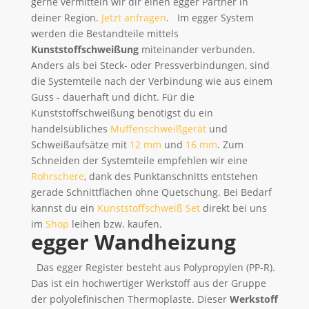
gerne vermitteln wir dir einen egger Partner in
deiner Region.
Jetzt anfragen
. Im egger System
werden die Bestandteile mittels
Kunststoffschweißung
miteinander verbunden.
Anders als bei Steck- oder Pressverbindungen, sind
die Systemteile nach der Verbindung wie aus einem
Guss - dauerhaft und dicht. Für die
Kunststoffschweißung benötigst du ein
handelsübliches
Muffenschweißgerät
und
Schweißaufsätze mit
12 mm
und
16 mm
. Zum
Schneiden der Systemteile empfehlen wir eine
Rohrschere
, dank des Punktanschnitts entstehen
gerade Schnittflächen ohne Quetschung. Bei Bedarf
kannst du ein
Kunststoffschweiß Set
direkt bei uns
im
Shop
leihen bzw. kaufen.
egger Wandheizung
Das egger Register besteht aus Polypropylen (PP-R).
Das ist ein hochwertiger Werkstoff aus der Gruppe
der polyolefinischen Thermoplaste. Dieser
Werkstoff