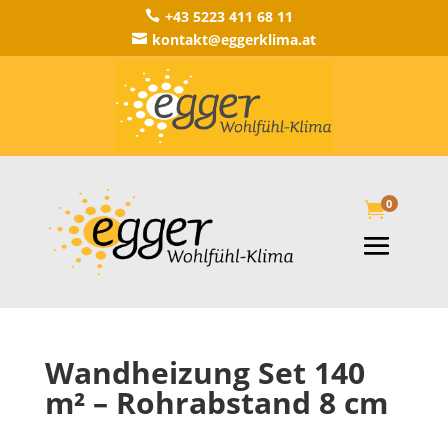
+43 5223 411 68 11

kontakt@eggerklima.at

0

Wandheizung Set 140
m² – Rohrabstand 8 cm