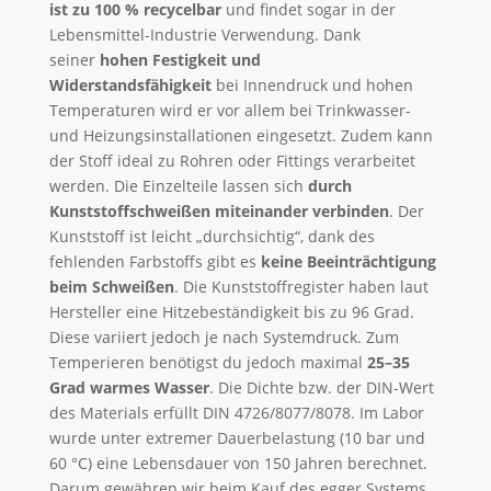
ist zu 100 % recycelbar
und findet sogar in der
Lebensmittel-Industrie Verwendung. Dank
seiner
hohen Festigkeit und
Widerstandsfähigkeit
bei Innendruck und hohen
Temperaturen wird er vor allem bei Trinkwasser-
und Heizungsinstallationen eingesetzt. Zudem kann
der Stoff ideal zu Rohren oder Fittings verarbeitet
werden. Die Einzelteile lassen sich
durch
Kunststoffschweißen miteinander verbinden
. Der
Kunststoff ist leicht „durchsichtig“, dank des
fehlenden Farbstoffs gibt es
keine Beeinträchtigung
beim Schweißen
. Die Kunststoffregister haben laut
Hersteller eine Hitzebeständigkeit bis zu 96 Grad.
Diese variiert jedoch je nach Systemdruck. Zum
Temperieren benötigst du jedoch maximal
25–35
Grad warmes Wasser
. Die Dichte bzw. der DIN-Wert
des Materials erfüllt DIN 4726/8077/8078. Im Labor
wurde unter extremer Dauerbelastung (10 bar und
60 °C) eine Lebensdauer von 150 Jahren berechnet.
Darum gewähren wir beim Kauf des egger Systems