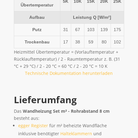
5K
10K
15K
20K
25K
Übertemperatur
Aufbau
Leistung Q [W/m²]
Putz
31
67
103
139
175
Trockenbau
17
38
59
80
102
Heizmittel Übertemperatur = (Vorlauftemperatur +
Rücklauftemperatur) / 2 - Raumtemperatur z. B. (31
°C + 29 °C) / 2 - 20 °C = 60 °C / 2 - 20 °C = 10 K
Technische Dokumentation herunterladen
Lieferumfang
Das
Wandheizung Set m² - Rohrabstand 8 cm
besteht aus:
egger Register
für m² beheizte Wandfläche
inklusive benötigter
Halteklammern
und