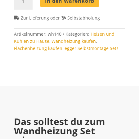
In den Warenkorb
Set
140
m²
Zur Lieferung oder
Selbstabholung
-
Rohrabstand
Artikelnummer:
wh140
Kategorien:
Heizen und
8
Kühlen zu Hause
,
Wandheizung kaufen
,
cm
Flächenheizung kaufen
,
egger Selbstmontage Sets
Menge
Das solltest du zum
Wandheizung Set