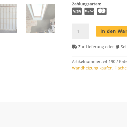
Zahlungsarten:
Wandheizung
In den Wa
Set
190
m²
Zur Lieferung oder
Sel
-
Rohrabstand
Artikelnummer:
wh190
Kat
8
Wandheizung kaufen
,
Fläch
cm
Menge