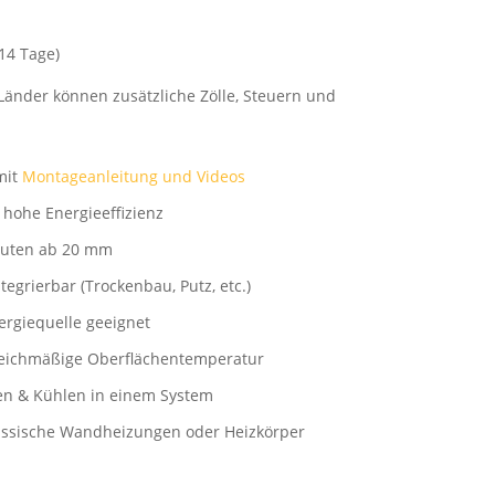
-14 Tage)
Länder können zusätzliche Zölle, Steuern und
mit
Montageanleitung und Videos
r hohe Energieeffizienz
auten ab 20 mm
tegrierbar (Trockenbau, Putz, etc.)
rgiequelle geeignet
leichmäßige Oberflächentemperatur
en & Kühlen in einem System
lassische Wandheizungen oder Heizkörper