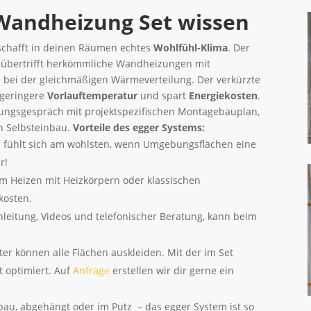
 Wandheizung Set wissen
schafft in deinen Räumen echtes
Wohlfühl-Klima
. Der
r übertrifft herkömmliche Wandheizungen mit
 bei der gleichmäßigen Wärmeverteilung. Der verkürzte
 geringere
Vorlauftemperatur
und spart
Energiekosten
.
anungsgespräch mit projektspezifischen Montagebauplan,
en Selbsteinbau.
Vorteile des egger Systems:
fühlt sich am wohlsten, wenn Umgebungsflächen eine
r!
 Heizen mit Heizkörpern oder klassischen
kosten.
leitung, Videos und telefonischer Beratung, kann beim
ter können alle Flächen auskleiden. Mit der im Set
t optimiert. Auf
Anfrage
erstellen wir dir gerne ein
au, abgehängt oder im Putz – das egger System ist so