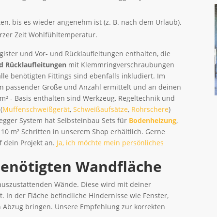
en, bis es wieder angenehm ist (z. B. nach dem Urlaub),
urzer Zeit Wohlfühltemperatur.
ister und Vor- und Rücklaufleitungen enthalten, die
d Rücklaufleitungen
mit Klemmringverschraubungen
le benötigten Fittings sind ebenfalls inkludiert. Im
in passender Größe und Anzahl ermittelt und an deinen
² - Basis enthalten sind Werkzeug, Regeltechnik und
(
Muffenschweißgerät
,
Schweißaufsätze
,
Rohrschere
)
 egger System hat Selbsteinbau Sets für
Bodenheizung
,
in 10 m² Schritten in unserem Shop erhältlich. Gerne
f dein Projekt an.
Ja, ich möchte mein persönliches
benötigten Wandfläche
 auszustattenden Wände. Diese wird mit deiner
 In der Fläche befindliche Hindernisse wie Fenster,
in Abzug bringen. Unsere Empfehlung zur korrekten