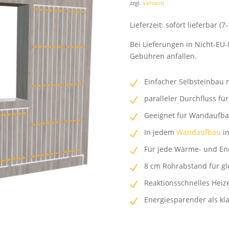
zzgl.
Versand
Lieferzeit: sofort lieferbar (7
Bei Lieferungen in Nicht-EU-
Gebühren anfallen.
Einfacher Selbsteinbau 
paralleler Durchfluss fü
Geeignet für Wandaufb
In jedem
Wandaufbau
in
Für jede Wärme- und Ene
8 cm Rohrabstand für g
Reaktionsschnelles Heiz
Energiesparender als k