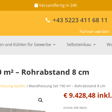
Versandfertig in 24h
+43 5223 411 68 11

Partner werden
en und Kühlen für Gewerbe
Selbsteinbau
Wo
 m² – Rohrabstand 8 cm
heizung kaufen
/ Wandheizung Set 190 m² – Rohrabstand 8 cm
€
9.428,48
inkl
Enthält 20% MwSt.