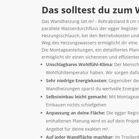
Das solltest du zum
Das Wandheizung Set m² - Rohrabstand 8 cm 
parallele Wasserdurchfluss der egger Registe
Heizungsschlauch, bei den Betriebskosten und
Weg des Heizungswassers ermöglicht dir eine
Die Montageanleitungen, ein detailliertes Pl
ermöglicht dir einen sichereren und effizient
Unschlagbares Wohlfühl-Klima:
Der Mensch 
Wohlfühltemperatur haben. Wir sorgen dafü
Sehr niedrige Energiekosten:
Gegenüber dem
Wandheizungen sparst du wertvolle Energie
Selbsteinbau leicht gemacht:
Mit Montagean
Einbauen nichts schiefgehen
Anpassung an deine Fläche:
Die egger Regis
enthaltenen Planung wird es auf dein Projek
Angebot für deine exakten m².
Auf jeder Wandfläche machbar:
Im Trockenb