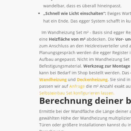
wandelbar, dass es überall hineinpasst.
„Schnell wie Licht einschalten“:
Ewiges Wart
hat ein Ende. Das egger System schafft in k
Im Wandheizung Set m² - Basis sind egger Reg
eine
Heizfläche von m²
abdecken. Die
Vor- un
zum Anschluss an den Heizkreisverteiler und al
Planungsgespräch werden die egger Register 
Aufbau angepasst. Nicht im Wandheizung Set m
Befestigungsmaterial.
Werkzeug zur Montage
kann bei Bedarf im Shop bestellt werden. Das
Wandheizung
und
Deckenheizung
. Sie sind 
passen wir auf
Anfrage
die m² Anzahl exakt au
Selbsteinbau Set konfigurieren lassen.
Berechnung deiner 
Ermittle bei der Wandfläche die Länge deiner
gewählten Höhe der Wandheizung multipliziert.
Türen oder größere Installationen kannst du 