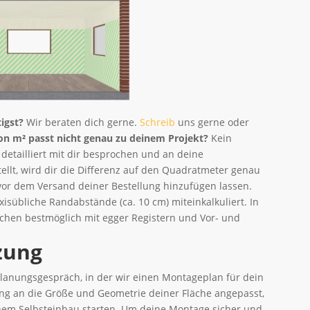
tigst?
Wir beraten dich gerne.
Schreib
uns gerne oder
on m² passt nicht genau zu deinem Projekt?
Kein
 detailliert mit dir besprochen und an deine
ellt, wird dir die Differenz auf den Quadratmeter genau
 vor dem Versand deiner Bestellung hinzufügen lassen.
axisübliche Randabstände (ca. 10 cm) miteinkalkuliert. In
ächen bestmöglich mit egger Registern und Vor- und
zung
lanungsgespräch, in der wir einen Montageplan für dein
ung an die Größe und Geometrie deiner Fläche angepasst,
nem Selbsteinbau starten. Um deine Montage sicher und