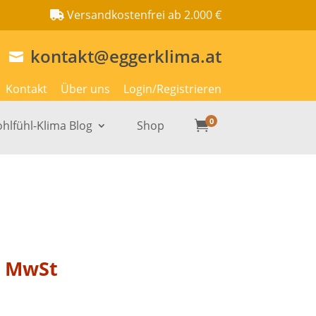
Versandkostenfrei ab 2.000 €
kontakt@eggerklima.at

Kontakt
Über uns
Login/Registrieren
0
hlfühl-Klima Blog
Shop

. MwSt