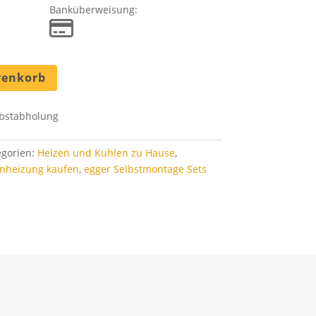
Banküberweisung:
renkorb
bstabholung
egorien:
Heizen und Kühlen zu Hause
,
enheizung kaufen
,
egger Selbstmontage Sets