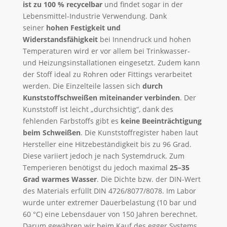
ist zu 100 % recycelbar
und findet sogar in der
Lebensmittel-Industrie Verwendung. Dank
seiner
hohen Festigkeit und
Widerstandsfähigkeit
bei Innendruck und hohen
Temperaturen wird er vor allem bei Trinkwasser-
und Heizungsinstallationen eingesetzt. Zudem kann
der Stoff ideal zu Rohren oder Fittings verarbeitet
werden. Die Einzelteile lassen sich
durch
Kunststoffschweißen miteinander verbinden
. Der
Kunststoff ist leicht „durchsichtig“, dank des
fehlenden Farbstoffs gibt es
keine Beeinträchtigung
beim Schweißen
. Die Kunststoffregister haben laut
Hersteller eine Hitzebeständigkeit bis zu 96 Grad.
Diese variiert jedoch je nach Systemdruck. Zum
Temperieren benötigst du jedoch maximal
25–35
Grad warmes Wasser
. Die Dichte bzw. der DIN-Wert
des Materials erfüllt DIN 4726/8077/8078. Im Labor
wurde unter extremer Dauerbelastung (10 bar und
60 °C) eine Lebensdauer von 150 Jahren berechnet.
Darum gewähren wir beim Kauf des egger Systems