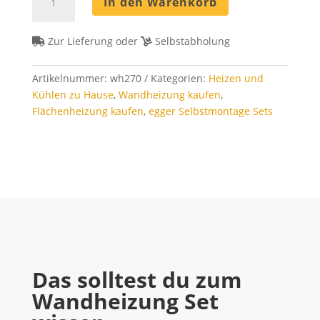
In den Warenkorb
Set
270
m²
Zur Lieferung oder
Selbstabholung
-
Rohrabstand
Artikelnummer:
wh270
Kategorien:
Heizen und
8
Kühlen zu Hause
,
Wandheizung kaufen
,
cm
Flächenheizung kaufen
,
egger Selbstmontage Sets
Menge
Das solltest du zum
Wandheizung Set