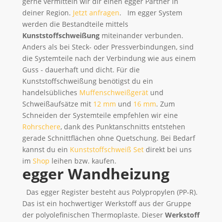
gerne vermitteln wir dir einen egger Partner in
deiner Region.
Jetzt anfragen
. Im egger System
werden die Bestandteile mittels
Kunststoffschweißung
miteinander verbunden.
Anders als bei Steck- oder Pressverbindungen, sind
die Systemteile nach der Verbindung wie aus einem
Guss - dauerhaft und dicht. Für die
Kunststoffschweißung benötigst du ein
handelsübliches
Muffenschweißgerät
und
Schweißaufsätze mit
12 mm
und
16 mm
. Zum
Schneiden der Systemteile empfehlen wir eine
Rohrschere
, dank des Punktanschnitts entstehen
gerade Schnittflächen ohne Quetschung. Bei Bedarf
kannst du ein
Kunststoffschweiß Set
direkt bei uns
im
Shop
leihen bzw. kaufen.
egger Wandheizung
Das egger Register besteht aus Polypropylen (PP-R).
Das ist ein hochwertiger Werkstoff aus der Gruppe
der polyolefinischen Thermoplaste. Dieser
Werkstoff