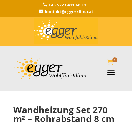
+43 5223 411 68 11

kontakt@eggerklima.at

0

Wandheizung Set 270
m² – Rohrabstand 8 cm