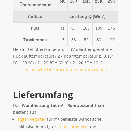
5K
10K
15K
20K
25K
Übertemperatur
Aufbau
Leistung Q [W/m²]
Putz
31
67
103
139
175
Trockenbau
17
38
59
80
102
Heizmittel Übertemperatur = (Vorlauftemperatur +
Rücklauftemperatur) / 2 - Raumtemperatur z. B. (31
°C + 29 °C) / 2 - 20 °C = 60 °C / 2 - 20 °C = 10 K
Technische Dokumentation herunterladen
Lieferumfang
Das
Wandheizung Set m² - Rohrabstand 8 cm
besteht aus:
egger Register
für m² beheizte Wandfläche
inklusive benötigter
Halteklammern
und