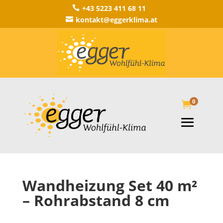
+43 5223 411 68 11

kontakt@eggerklima.at

0

Wandheizung Set 40 m²
– Rohrabstand 8 cm