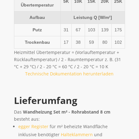
5K
10K
15K
20K
25K
Übertemperatur
Aufbau
Leistung Q [W/m²]
Putz
31
67
103
139
175
Trockenbau
17
38
59
80
102
Heizmittel Übertemperatur = (Vorlauftemperatur +
Rücklauftemperatur) / 2 - Raumtemperatur z. B. (31
°C + 29 °C) / 2 - 20 °C = 60 °C / 2 - 20 °C = 10 K
Technische Dokumentation herunterladen
Lieferumfang
Das
Wandheizung Set m² - Rohrabstand 8 cm
besteht aus:
egger Register
für m² beheizte Wandfläche
inklusive benötigter
Halteklammern
und