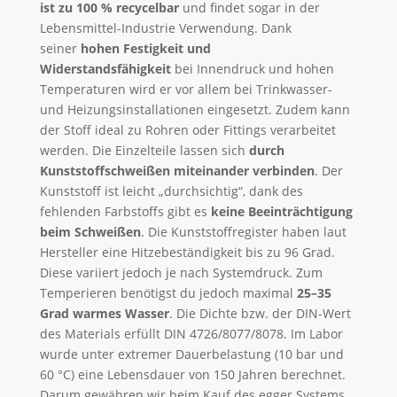
ist zu 100 % recycelbar
und findet sogar in der
Lebensmittel-Industrie Verwendung. Dank
seiner
hohen Festigkeit und
Widerstandsfähigkeit
bei Innendruck und hohen
Temperaturen wird er vor allem bei Trinkwasser-
und Heizungsinstallationen eingesetzt. Zudem kann
der Stoff ideal zu Rohren oder Fittings verarbeitet
werden. Die Einzelteile lassen sich
durch
Kunststoffschweißen miteinander verbinden
. Der
Kunststoff ist leicht „durchsichtig“, dank des
fehlenden Farbstoffs gibt es
keine Beeinträchtigung
beim Schweißen
. Die Kunststoffregister haben laut
Hersteller eine Hitzebeständigkeit bis zu 96 Grad.
Diese variiert jedoch je nach Systemdruck. Zum
Temperieren benötigst du jedoch maximal
25–35
Grad warmes Wasser
. Die Dichte bzw. der DIN-Wert
des Materials erfüllt DIN 4726/8077/8078. Im Labor
wurde unter extremer Dauerbelastung (10 bar und
60 °C) eine Lebensdauer von 150 Jahren berechnet.
Darum gewähren wir beim Kauf des egger Systems