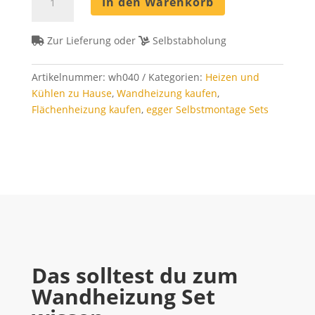
In den Warenkorb
Set
40
m²
Zur Lieferung oder
Selbstabholung
-
Rohrabstand
Artikelnummer:
wh040
Kategorien:
Heizen und
8
Kühlen zu Hause
,
Wandheizung kaufen
,
cm
Flächenheizung kaufen
,
egger Selbstmontage Sets
Menge
Das solltest du zum
Wandheizung Set