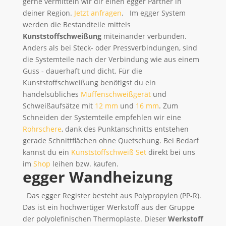
gerne vermitteln wir dir einen egger Partner in
deiner Region.
Jetzt anfragen
. Im egger System
werden die Bestandteile mittels
Kunststoffschweißung
miteinander verbunden.
Anders als bei Steck- oder Pressverbindungen, sind
die Systemteile nach der Verbindung wie aus einem
Guss - dauerhaft und dicht. Für die
Kunststoffschweißung benötigst du ein
handelsübliches
Muffenschweißgerät
und
Schweißaufsätze mit
12 mm
und
16 mm
. Zum
Schneiden der Systemteile empfehlen wir eine
Rohrschere
, dank des Punktanschnitts entstehen
gerade Schnittflächen ohne Quetschung. Bei Bedarf
kannst du ein
Kunststoffschweiß Set
direkt bei uns
im
Shop
leihen bzw. kaufen.
egger Wandheizung
Das egger Register besteht aus Polypropylen (PP-R).
Das ist ein hochwertiger Werkstoff aus der Gruppe
der polyolefinischen Thermoplaste. Dieser
Werkstoff